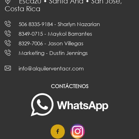
Escazú • Santa Ana • San José,
Costa Rica
506 8335-9184
- Sharlyn Nazarian
8349-0715
- Maykol Barrantes
8329-7006
- Jason Villegas
Marketing
- Dustin Jennings
info@alquilerventacr.com
CONTÁCTENOS