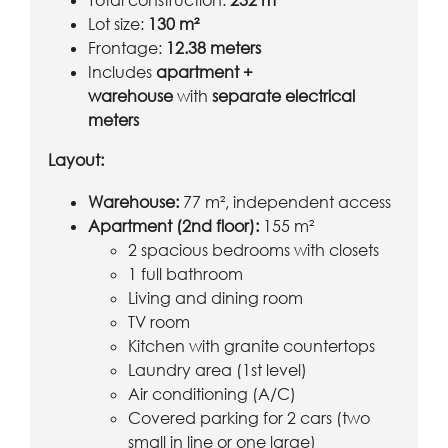
Total construction:
232 m²
Lot size:
130 m²
Frontage:
12.38 meters
Includes
apartment +
warehouse
with
separate electrical
meters
Layout:
Warehouse:
77 m², independent access
Apartment (2nd floor):
155 m²
2 spacious bedrooms with closets
1 full bathroom
Living and dining room
TV room
Kitchen with granite countertops
Laundry area (1st level)
Air conditioning (A/C)
Covered parking for 2 cars (two
small in line or one large)