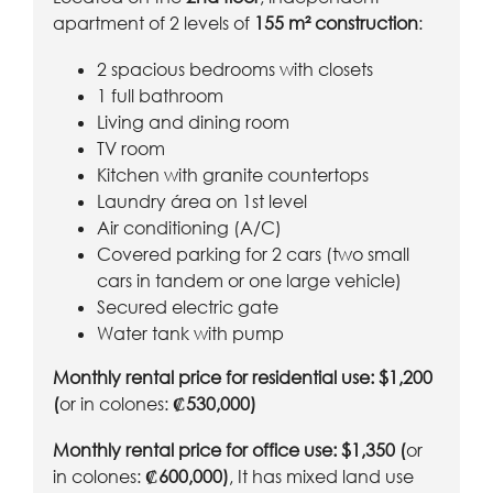
apartment of 2 levels of
155 m² construction
:
2 spacious bedrooms with closets
1 full bathroom
Living and dining room
TV room
Kitchen with granite countertops
Laundry área on 1st level
Air conditioning (A/C)
Covered parking for 2 cars (two small
cars in tandem or one large vehicle)
Secured electric gate
Water tank with pump
Monthly rental price for residential use: $1,200
(
or in colones:
₡530,000)
Monthly rental price for office use: $1,350 (
or
in colones:
₡600,000)
, It has mixed land use