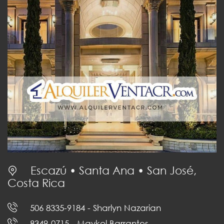
Escazú • Santa Ana • San José,
Costa Rica
506 8335-9184
- Sharlyn Nazarian
8349-0715
- Maykol Barrantes