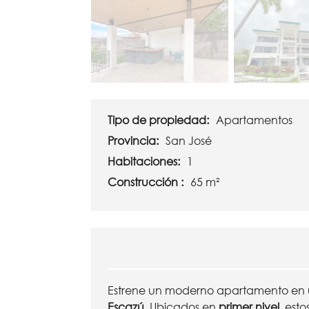
Tipo de propiedad:
Apartamentos
Provincia:
San José
Habitaciones:
1
Construcción :
65 m²
Estrene un moderno apartamento en u
Escazú
. Ubicados en
primer nivel
, est