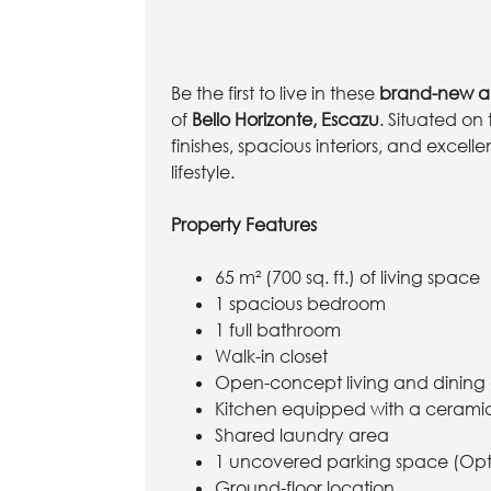
Be the first to live in these
brand-new a
of
Bello Horizonte, Escazu
. Situated on
finishes, spacious interiors, and exce
lifestyle.
Property Features
65 m² (700 sq. ft.) of living space
1 spacious bedroom
1 full bathroom
Walk-in closet
Open-concept living and dining
Kitchen equipped with a cerami
Shared laundry area
1 uncovered parking space (Opti
Ground-floor location