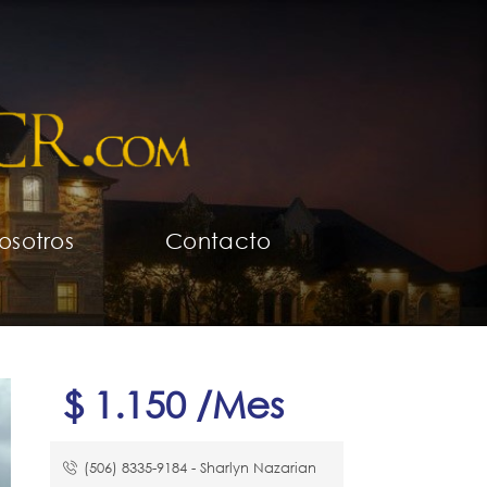
osotros
Contacto
$ 1.150 /Mes
(506) 8335-9184​ - Sharlyn Nazarian