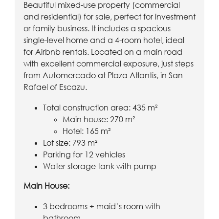
Beautiful mixed-use property (commercial
and residential) for sale, perfect for investment
or family business. It includes a spacious
single-level home and a 4-room hotel, ideal
for Airbnb rentals. Located on a main road
with excellent commercial exposure, just steps
from Automercado at Plaza Atlantis, in San
Rafael of Escazu.
Total construction area: 435 m²
Main house: 270 m²
Hotel: 165 m²
Lot size: 793 m²
Parking for 12 vehicles
Water storage tank with pump
Main House:
3 bedrooms + maid’s room with
bathroom