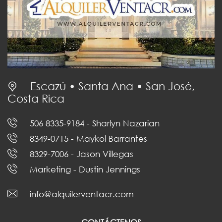
Escazú • Santa Ana • San José,
Costa Rica
506 8335-9184
- Sharlyn Nazarian
8349-0715
- Maykol Barrantes
8329-7006
- Jason Villegas
Marketing
- Dustin Jennings
info@alquilerventacr.com