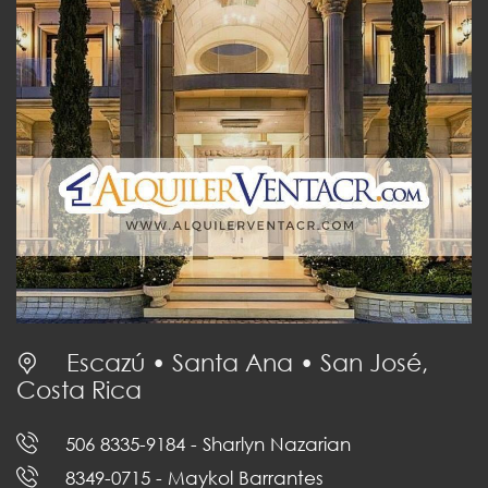
Escazú • Santa Ana • San José,
Costa Rica
506 8335-9184
- Sharlyn Nazarian
8349-0715
- Maykol Barrantes