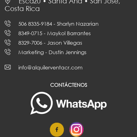
Escazú • Santa Ana • San José,
Costa Rica
506 8335-9184
- Sharlyn Nazarian
8349-0715
- Maykol Barrantes
8329-7006
- Jason Villegas
Marketing
- Dustin Jennings
info@alquilerventacr.com
CONTÁCTENOS