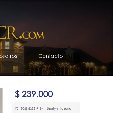
osotros
Contacto
$ 239.000
(506) 8335-9184​ - Sharlyn Nazarian