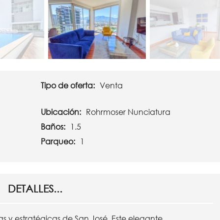
Tipo de oferta:
Venta
Ubicación:
Rohrmoser Nunciatura
Baños:
1.5
Parqueo:
1
DETALLES...
as y estratégicas de San José. Este elegante