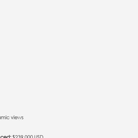
amic views
uced:
$239,000 USD