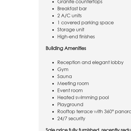
Granite countertops
Breakfast bar
2 A/C units
1 covered parking space
Storage unit
High-end finishes
Building Amenities
Reception and elegant lobby
Gym
Sauna
Meeting room
Event room
Heated swimming pool
Playground
Rooftop terrace with 360° panor
24/7 security
Sale price fully furnished, recently red