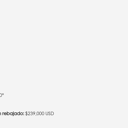
0°
n rebajado:
$239,000 USD